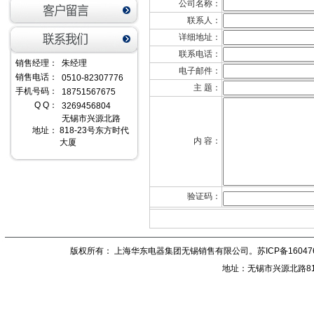
公司名称：
联系人：
详细地址：
联系电话：
销售经理：
朱经理
电子邮件：
销售电话：
0510-82307776
主 题：
手机号码：
18751567675‬
Q Q：
3269456804‬
无锡市兴源北路
地址：
818-23号东方时代
内 容：
大厦
验证码：
版权所有： 上海华东电器集团无锡销售有限公司。
苏ICP备16047
地址：无锡市兴源北路81