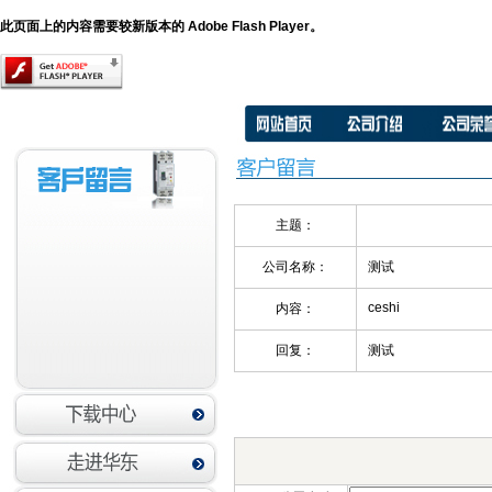
此页面上的内容需要较新版本的 Adobe Flash Player。
主题：
公司名称：
测试
ceshi
内容：
回复：
测试